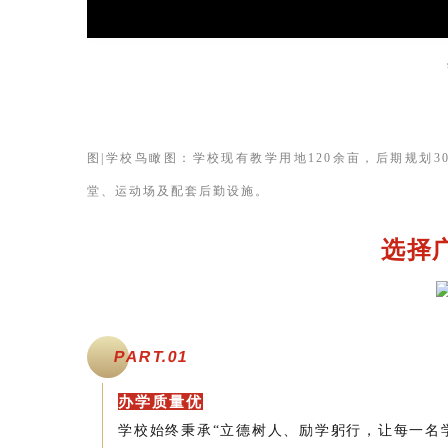
图|学校鸟瞰图：学校现有教学用地120余亩，后期规划
堂、运动场及配套后勤设施。
选择
PART.
0
1
办学质量优
学校始终秉承“立德树人、励学躬行，让每一名