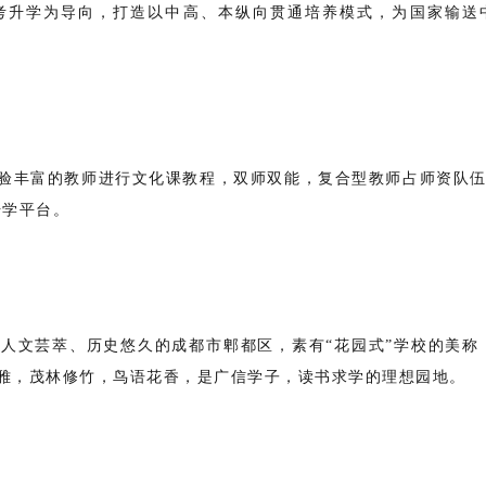
考升学为导向，打造以中高、本纵向贯通培养模式，为国家输送
验丰富的教师进行文化课教程，双师双能，复合型教师占师资队伍
升学平台。
人文芸萃、历史悠久的成都市郫都区，素有“花园式”学校的美称
雅，茂林修竹，鸟语花香，是广信学子，读书求学的理想园地。