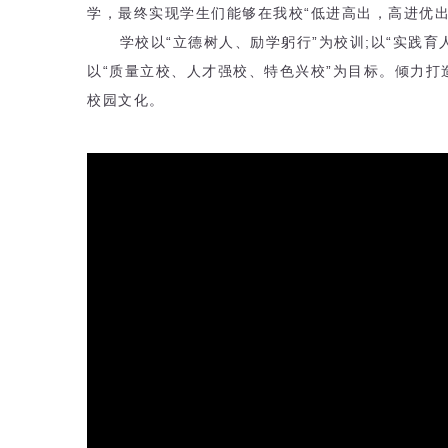
学，最终实现学生们能够在我校“低进高出，高进优出
学校以“立德树人、励学躬行”为校训;以“实践
以“质量立校、人才强校、特色兴校”为目标。倾力
校园文化。