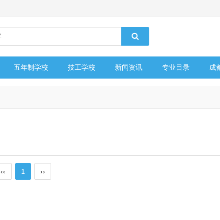
五年制学校
技工学校
新闻资讯
专业目录
成
‹‹
1
››