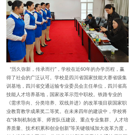
“历久弥新，传承而行”，学校在近60年的办学历程，赢
得了社会的广泛认可。学校是四川省国家技能大赛省级集
训基地，四川省交通运输专业委员会主任单位，四川省高
技能人才培养基地，国家改革示范中职校。铁路专业的
《需求导向、分类培养、双线并进》的改革项目获国家职
业教育教学成果奖二等奖。在未来四年的建设中，学校将
在“体制机制改革、师资队伍建设、重点专业集群、人才培
养质量、技术积累和创业创新”等关键领域加大改革力度，