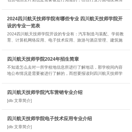
况，是会使得每一所学校间专业地开设情况是有所不同的，人数
方面也是有着比较明显的变化所以选学校前了解招生计划就很有
必要四川航天技...
2024四川航天技师学院有哪些专业 四川航天技师学院开
设的专业一览表
2024四川航天技师学院开设的专业有：汽车制造与装配、学前教
育、计算机网络应用、电子技术应用、旅游与酒店管理、建筑施
工、数控加工、现代物流、汽车营销。一、2024四川航天技师学
院开设的专业一览表...
四川航天技师学院2024年招生简章
不知道怎么去对一所学校地信息所进行了解地话，那学校间内容
地公布情况是需要被进行了解的，而想要报读到四川航天技师学
院的话，那该学校地招生简章介绍是可以被进行知道的，是通过
内容具体地了解这方面介绍，通过招生简章可以对学校有个大概
的了解认知。四...
四川航天技师学院汽车营销专业介绍
[db:文章简介]
四川航天技师学院电子技术应用专业介绍
[db:文章简介]