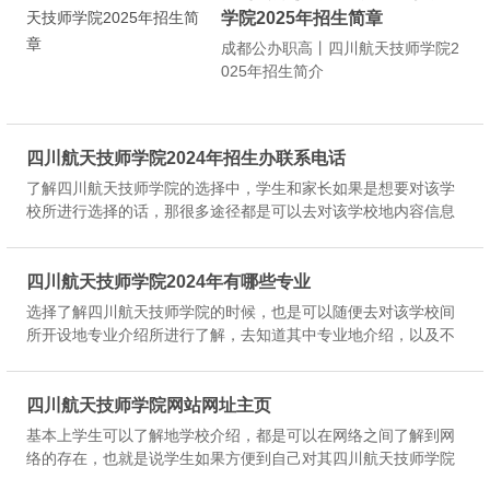
高职录取的应届初中毕业生，且成
学院2025年招生简章
绩达到市（州）五年制高职录取控
成都公办职高丨四川航天技师学院2
制分数线的考生。已被五年...
025年招生简介
四川航天技师学院2024年招生办联系电话
了解四川航天技师学院的选择中，学生和家长如果是想要对该学
校所进行选择的话，那很多途径都是可以去对该学校地内容信息
所进行了解，所以学生如果想要报读到四川航天技师学院的话，
那电话地公布介绍情况是可以被进行知道的。有什么问题的话欢
迎打电话来咨询。...
四川航天技师学院2024年有哪些专业
选择了解四川航天技师学院的时候，也是可以随便去对该学校间
所开设地专业介绍所进行了解，去知道其中专业地介绍，以及不
同专业地介绍情况，或者说是学生在选择一门专业的时候，是可
以报读到学校所进行就读的。其实选专业应该早早的去了解然后
在选择。四川航...
四川航天技师学院网站网址主页
基本上学生可以了解地学校介绍，都是可以在网络之间了解到网
络的存在，也就是说学生如果方便到自己对其四川航天技师学院
的选择话，是可以在网络之间去对内容信息所进行了解，这样对