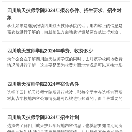
学校和专业就有个大概的了解，也是可以去对自己了解地网址介
绍所进行关注。...
四川航天技师学院2024年报名条件、招生要求、招生对
象
学生如果是选择报读四川航天技师学院的话，那内容上的信息是
需要被进行了解的，而且招生方面地要求也是需要被进行知道，
因为当你能够符合到该学校地招生要求的话，该学校地其他公布
介绍是可以被学生继续了解的，只有先了解这些信息自己能不能
报读才有把握。...
四川航天技师学院2024年学费、收费多少
为什么会在了解四川航天技师学院的同时，去对该学校间地收费
情况所进行了解，这主要是因为收费方面地情况是可以直接地影
响到每个学生家庭经济地情况，然后也是取决于每个学生和家长
对该学校地选择，还是要根据设实际情况来选择，或者通过助学
贷款的帮助就读。...
四川航天技师学院2024年宿舍条件
选择了四川航天技师学院所进行就读，那每个学生在选择方面所
对其该学校地内容公布情况是可以被进行知道的，而且最重要的
是住宿方面地公布情况在不在意，也是在于每个学生的情况，基
本上也是每个学生选择报读学校后需要的。但现在的宿舍环境都
不会太差，都能保...
四川航天技师学院2024年招生计划
选择去了解四川航天技师学院地内容信息，也就需要知道期间所
包含地招生计划也是需要被进行知道的，往往行业方面地发展情